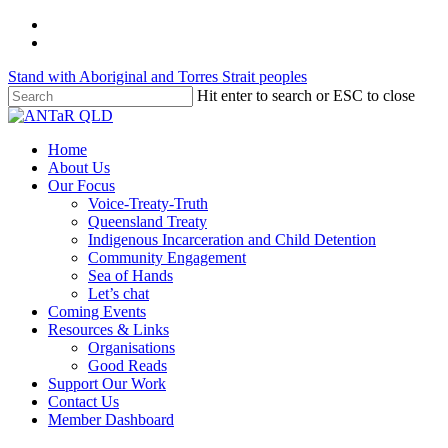
Skip
twitter
to
facebook
main
Stand with Aboriginal and Torres Strait peoples
content
Hit enter to search or ESC to close
Close
Search
Menu
Home
About Us
Our Focus
Voice-Treaty-Truth
Queensland Treaty
Indigenous Incarceration and Child Detention
Community Engagement
Sea of Hands
Let’s chat
Coming Events
Resources & Links
Organisations
Good Reads
Support Our Work
Contact Us
Member Dashboard