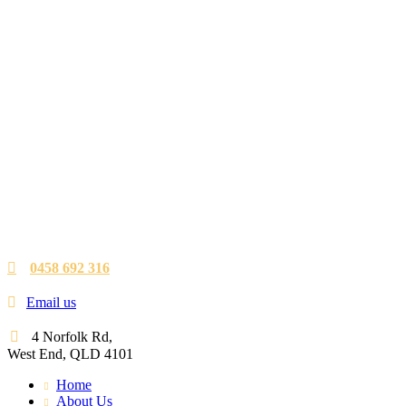
0458 692 316
Email us
4 Norfolk Rd,
West End, QLD 4101
Home
About Us