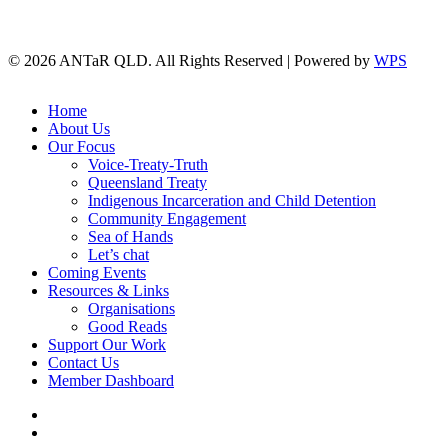
© 2026 ANTaR QLD. All Rights Reserved | Powered by
WPS
twitter
facebook
Close
Home
Menu
About Us
Our Focus
Voice-Treaty-Truth
Queensland Treaty
Indigenous Incarceration and Child Detention
Community Engagement
Sea of Hands
Let’s chat
Coming Events
Resources & Links
Organisations
Good Reads
Support Our Work
Contact Us
Member Dashboard
twitter
facebook