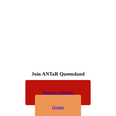
Join ANTaR Queensland
Become a Member
Donate